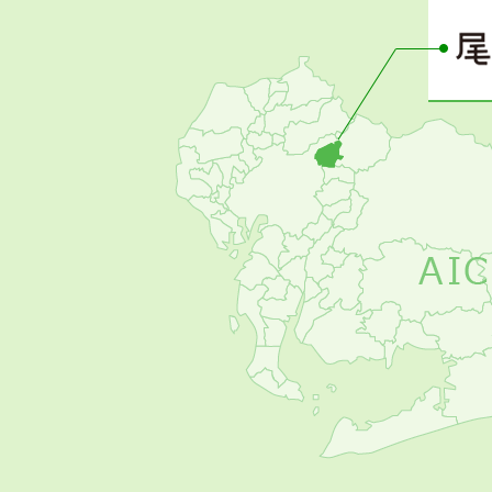
ー
の
お
す
す
め