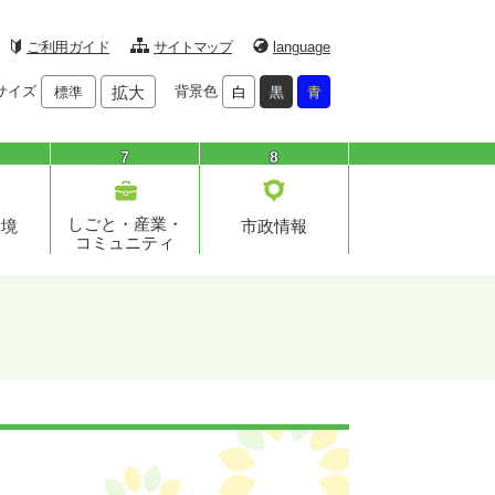
ご利用ガイド
サイトマップ
language
サイズ
拡大
背景色
標準
白
黒
青
7
8
しごと・産業・
環境
市政情報
コミュニティ