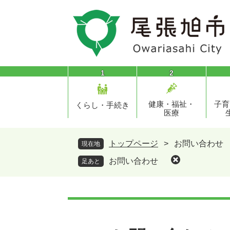
ペ
メ
ー
ニ
ジ
ュ
の
ー
先
を
頭
飛
1
2
で
ば
す
し
健康・福祉・
子育
。
て
くらし・手続き
医療
本
文
へ
トップページ
>
お問い合わせ
現在地
お問い合わせ
足あと
本
文