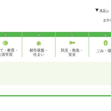
本文へ
文字
3
4
5
6
て・教育・
都市基盤・
防災・救急・
ごみ・
生涯学習
住まい
安全