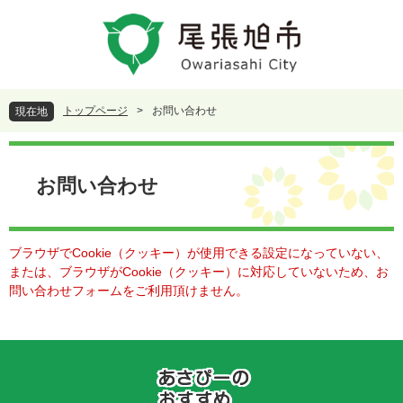
ペ
メ
ー
ニ
ジ
ュ
の
ー
先
を
頭
飛
トップページ
>
お問い合わせ
現在地
で
ば
す
し
本
。
て
文
本
お問い合わせ
文
へ
ブラウザでCookie（クッキー）が使用できる設定になっていない、
または、ブラウザがCookie（クッキー）に対応していないため、お
問い合わせフォームをご利用頂けません。
あ
さ
ぴ