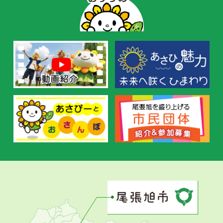
ー
の
お
す
す
め