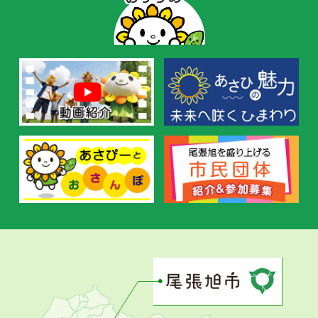
ー
の
お
す
す
め