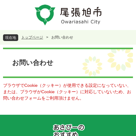
ペ
メ
ー
ニ
ジ
ュ
の
ー
先
を
頭
飛
トップページ
>
お問い合わせ
現在地
で
ば
す
し
本
。
て
文
本
お問い合わせ
文
へ
ブラウザでCookie（クッキー）が使用できる設定になっていない、
または、ブラウザがCookie（クッキー）に対応していないため、お
問い合わせフォームをご利用頂けません。
あ
さ
ぴ