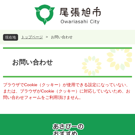
ペ
メ
ー
ニ
ジ
ュ
の
ー
先
を
頭
飛
トップページ
>
お問い合わせ
現在地
で
ば
す
し
本
。
て
文
本
お問い合わせ
文
へ
ブラウザでCookie（クッキー）が使用できる設定になっていない、
または、ブラウザがCookie（クッキー）に対応していないため、お
問い合わせフォームをご利用頂けません。
あ
さ
ぴ