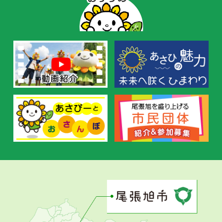
ー
の
お
す
す
め