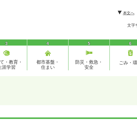
本文へ
文字
3
4
5
6
て・教育・
都市基盤・
防災・救急・
ごみ・
生涯学習
住まい
安全