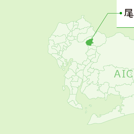
ー
の
お
す
す
め