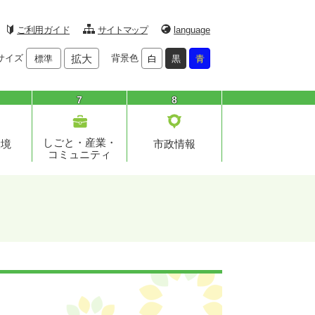
ご利用ガイド
サイトマップ
language
サイズ
拡大
背景色
標準
白
黒
青
7
8
しごと・産業・
環境
市政情報
コミュニティ