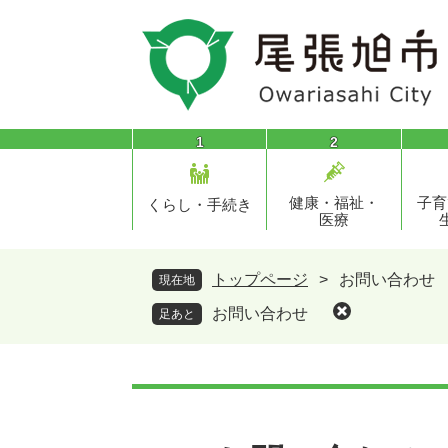
ペ
メ
ー
ニ
ジ
ュ
の
ー
先
を
頭
飛
1
2
で
ば
す
し
健康・福祉・
子育
。
て
くらし・手続き
医療
本
文
へ
トップページ
>
お問い合わせ
現在地
お問い合わせ
足あと
本
文