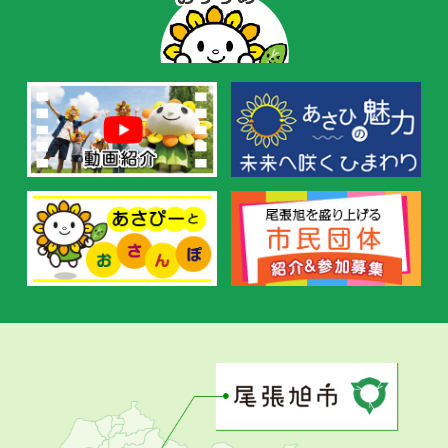
ー
の
お
す
す
め