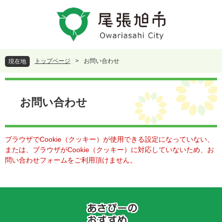
ペ
メ
ー
ニ
ジ
ュ
の
ー
先
を
頭
飛
トップページ
>
お問い合わせ
現在地
で
ば
す
し
本
。
て
文
本
お問い合わせ
文
へ
ブラウザでCookie（クッキー）が使用できる設定になっていない、
または、ブラウザがCookie（クッキー）に対応していないため、お
問い合わせフォームをご利用頂けません。
あ
さ
ぴ