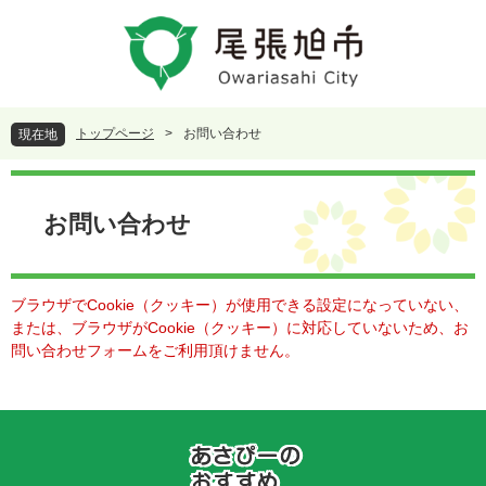
ペ
メ
ー
ニ
ジ
ュ
の
ー
先
を
頭
飛
トップページ
>
お問い合わせ
現在地
で
ば
す
し
本
。
て
文
本
お問い合わせ
文
へ
ブラウザでCookie（クッキー）が使用できる設定になっていない、
または、ブラウザがCookie（クッキー）に対応していないため、お
問い合わせフォームをご利用頂けません。
あ
さ
ぴ