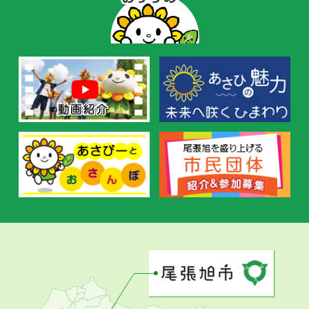
ー
の
お
す
す
め