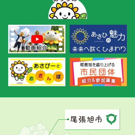
ー
の
お
す
す
め