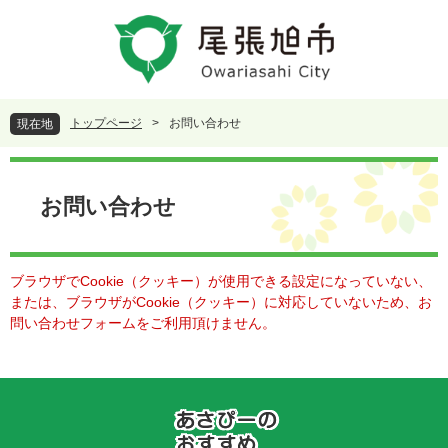
ペ
メ
ー
ニ
ジ
ュ
の
ー
先
を
頭
飛
トップページ
>
お問い合わせ
現在地
で
ば
す
し
本
。
て
文
本
お問い合わせ
文
へ
ブラウザでCookie（クッキー）が使用できる設定になっていない、
または、ブラウザがCookie（クッキー）に対応していないため、お
問い合わせフォームをご利用頂けません。
あ
さ
ぴ