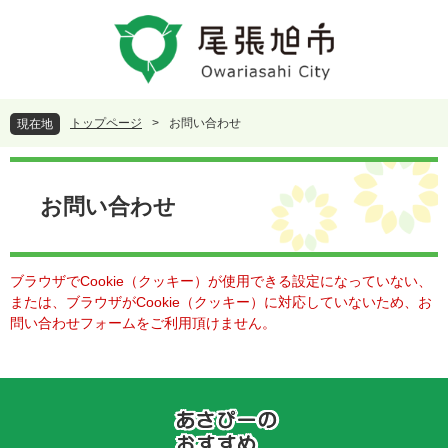
ペ
メ
ー
ニ
ジ
ュ
の
ー
先
を
頭
飛
トップページ
>
お問い合わせ
現在地
で
ば
す
し
本
。
て
文
本
お問い合わせ
文
へ
ブラウザでCookie（クッキー）が使用できる設定になっていない、
または、ブラウザがCookie（クッキー）に対応していないため、お
問い合わせフォームをご利用頂けません。
あ
さ
ぴ