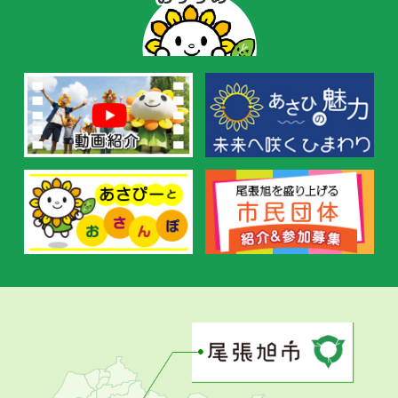
ー
の
お
す
す
め