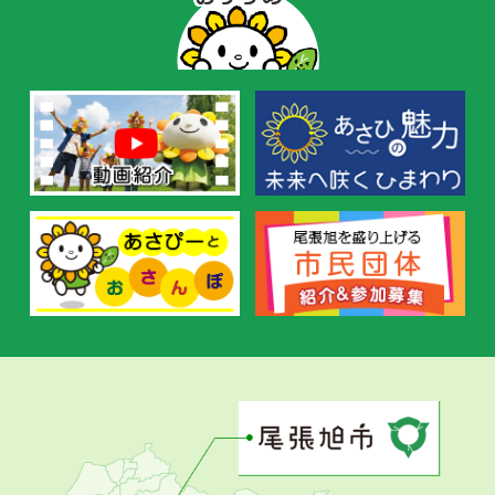
ー
の
お
す
す
め