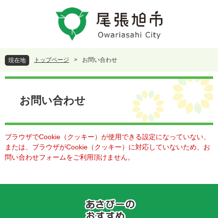
ペ
メ
ー
ニ
ジ
ュ
の
ー
先
を
頭
飛
トップページ
>
お問い合わせ
現在地
で
ば
す
し
本
。
て
文
本
お問い合わせ
文
へ
ブラウザでCookie（クッキー）が使用できる設定になっていない、
または、ブラウザがCookie（クッキー）に対応していないため、お
問い合わせフォームをご利用頂けません。
あ
さ
ぴ