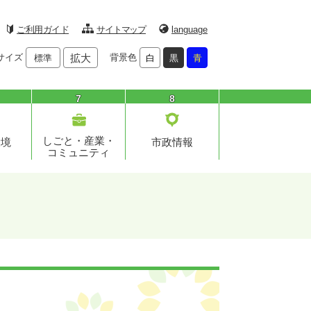
ご利用ガイド
サイトマップ
language
サイズ
拡大
背景色
標準
白
黒
青
7
8
しごと・産業・
環境
市政情報
コミュニティ