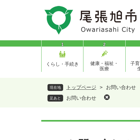
ペ
メ
ー
ニ
ジ
ュ
の
ー
先
を
頭
飛
1
2
で
ば
す
し
健康・福祉・
子育
。
て
くらし・手続き
医療
本
文
へ
トップページ
>
お問い合わせ
現在地
お問い合わせ
足あと
本
文