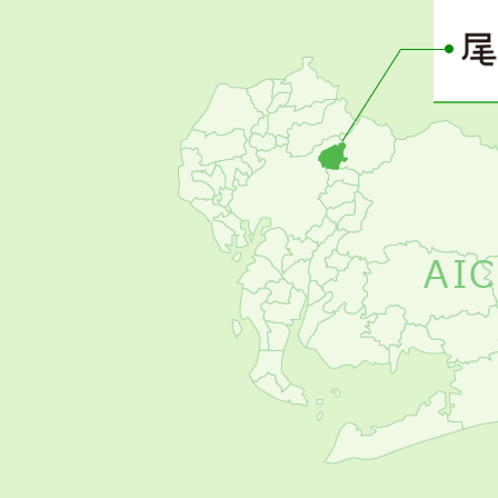
ー
の
お
す
す
め