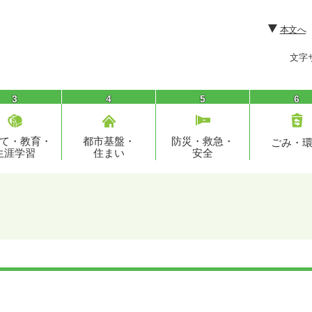
本文へ
文字
3
4
5
6
て・教育・
都市基盤・
防災・救急・
ごみ・
生涯学習
住まい
安全