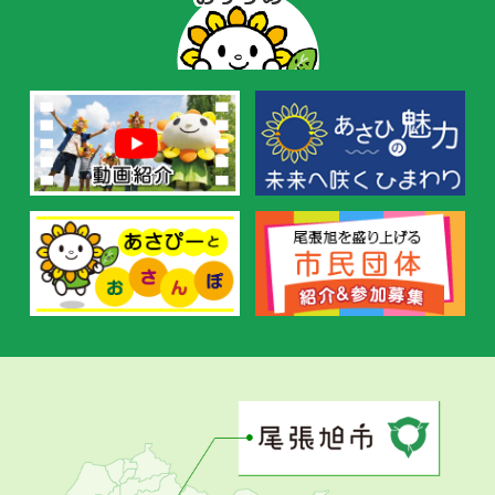
ー
の
お
す
す
め