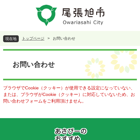
ペ
メ
ー
ニ
ジ
ュ
の
ー
先
を
頭
飛
トップページ
>
お問い合わせ
現在地
で
ば
す
し
本
。
て
文
本
お問い合わせ
文
へ
ブラウザでCookie（クッキー）が使用できる設定になっていない、
または、ブラウザがCookie（クッキー）に対応していないため、お
問い合わせフォームをご利用頂けません。
あ
さ
ぴ