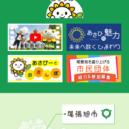
ー
の
お
す
す
め