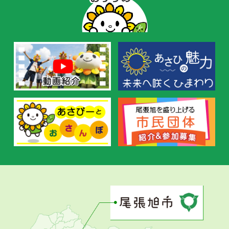
ー
の
お
す
す
め