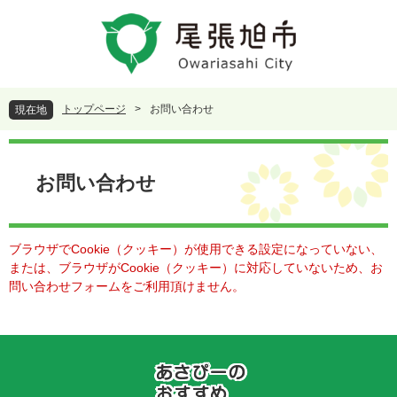
ペ
メ
ー
ニ
ジ
ュ
の
ー
先
を
頭
飛
トップページ
>
お問い合わせ
現在地
で
ば
す
し
本
。
て
文
本
お問い合わせ
文
へ
ブラウザでCookie（クッキー）が使用できる設定になっていない、
または、ブラウザがCookie（クッキー）に対応していないため、お
問い合わせフォームをご利用頂けません。
あ
さ
ぴ