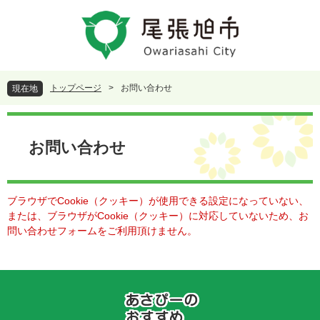
ペ
メ
ー
ニ
ジ
ュ
の
ー
先
を
頭
飛
トップページ
>
お問い合わせ
現在地
で
ば
す
し
本
。
て
文
本
お問い合わせ
文
へ
ブラウザでCookie（クッキー）が使用できる設定になっていない、
または、ブラウザがCookie（クッキー）に対応していないため、お
問い合わせフォームをご利用頂けません。
あ
さ
ぴ