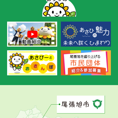
ー
の
お
す
す
め