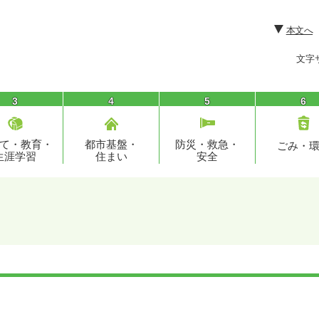
本文へ
文字
3
4
5
6
て・教育・
都市基盤・
防災・救急・
ごみ・
生涯学習
住まい
安全