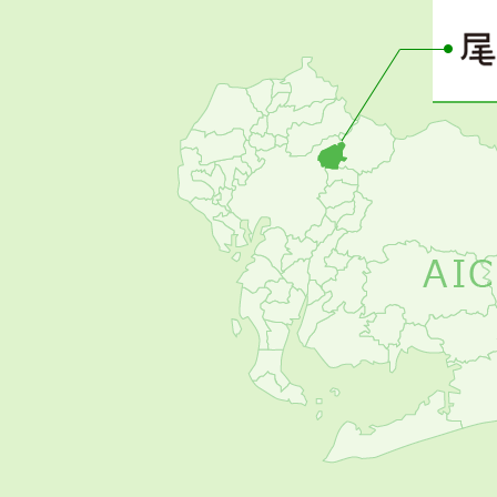
ー
の
お
す
す
め