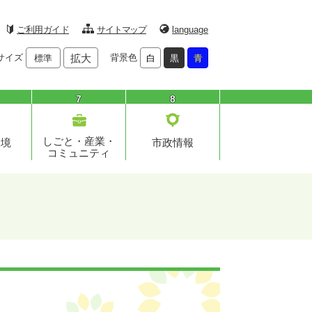
ご利用ガイド
サイトマップ
language
サイズ
拡大
背景色
標準
白
黒
青
7
8
しごと・産業・
環境
市政情報
コミュニティ