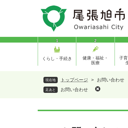
ペ
メ
ー
ニ
ジ
ュ
の
ー
先
を
頭
飛
1
2
で
ば
す
し
健康・福祉・
子育
。
て
くらし・手続き
医療
本
文
へ
トップページ
>
お問い合わせ
現在地
お問い合わせ
足あと
本
文