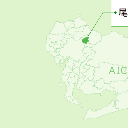
ー
の
お
す
す
め