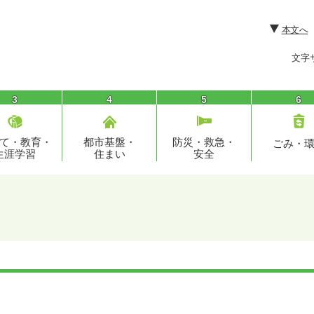
本文へ
文字
3
4
5
6
て・教育・
都市基盤・
防災・救急・
ごみ・
生涯学習
住まい
安全