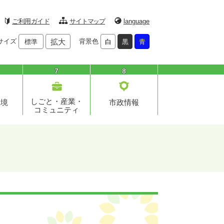
ご利用ガイド
サイトマップ
language
サイズ
拡大
背景色
標準
白
黒
青
7
8
しごと・産業・
環境
市政情報
コミュニティ