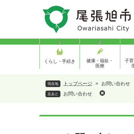
ペ
メ
ー
ニ
ジ
ュ
の
ー
先
を
頭
飛
1
2
で
ば
す
し
健康・福祉・
子育
。
て
くらし・手続き
医療
本
文
へ
トップページ
>
お問い合わせ
現在地
お問い合わせ
足あと
本
文