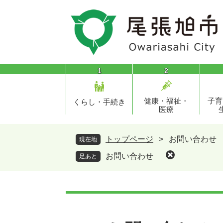
ペ
メ
ー
ニ
ジ
ュ
の
ー
先
を
頭
飛
1
2
で
ば
す
し
健康・福祉・
子育
。
て
くらし・手続き
医療
本
文
へ
トップページ
>
お問い合わせ
現在地
お問い合わせ
足あと
本
文