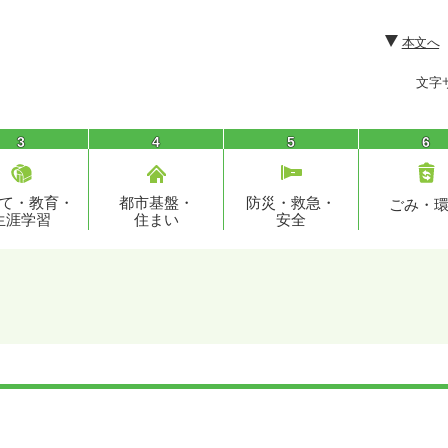
本文へ
文字
3
4
5
6
て・教育・
都市基盤・
防災・救急・
ごみ・
生涯学習
住まい
安全