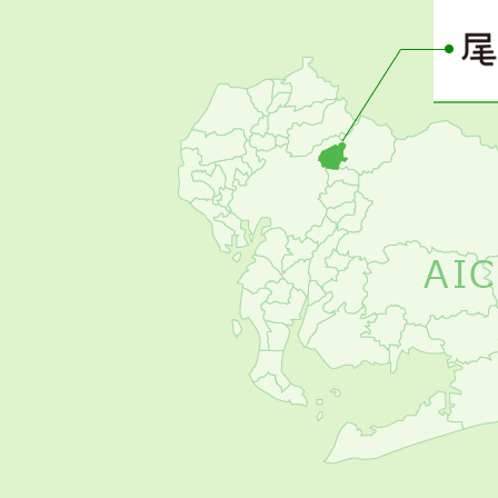
ー
の
お
す
す
め