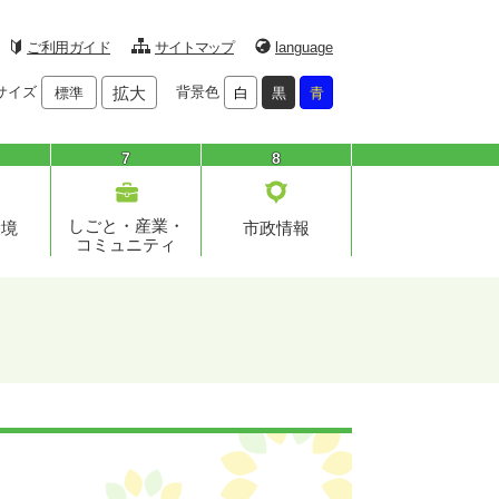
ご利用ガイド
サイトマップ
language
サイズ
拡大
背景色
標準
白
黒
青
7
8
しごと・産業・
環境
市政情報
コミュニティ