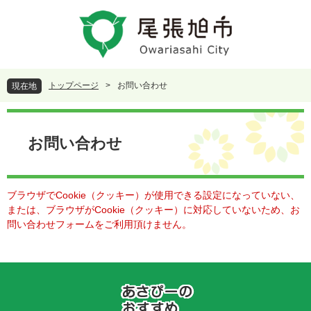
ペ
メ
ー
ニ
ジ
ュ
の
ー
先
を
頭
飛
トップページ
>
お問い合わせ
現在地
で
ば
す
し
本
。
て
文
本
お問い合わせ
文
へ
ブラウザでCookie（クッキー）が使用できる設定になっていない、
または、ブラウザがCookie（クッキー）に対応していないため、お
問い合わせフォームをご利用頂けません。
あ
さ
ぴ