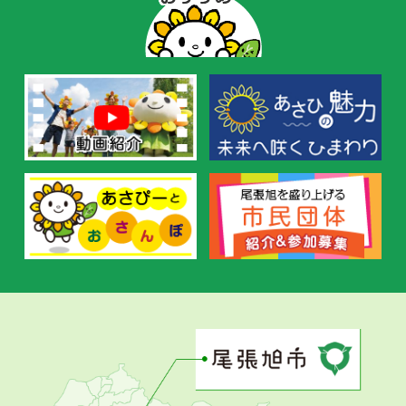
ー
の
お
す
す
め