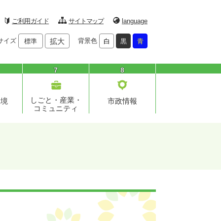
ご利用ガイド
サイトマップ
language
サイズ
拡大
背景色
標準
白
黒
青
7
8
しごと・産業・
環境
市政情報
コミュニティ