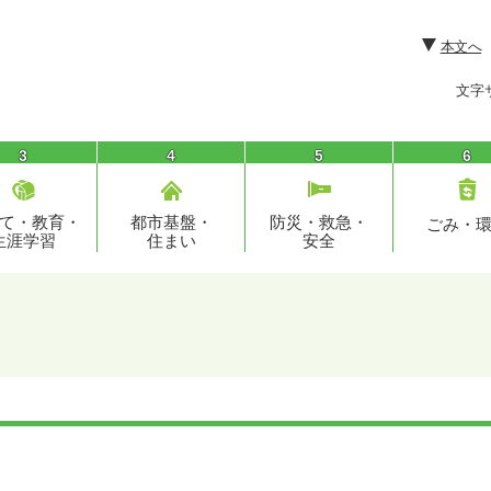
本文へ
文字
3
4
5
6
て・教育・
都市基盤・
防災・救急・
ごみ・
生涯学習
住まい
安全