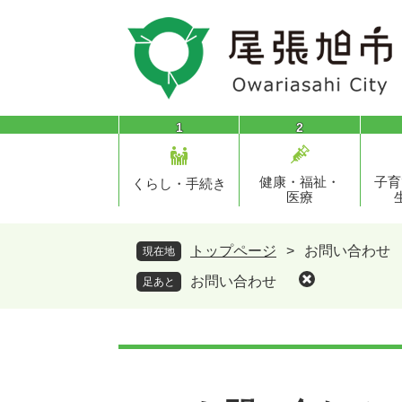
ペ
メ
ー
ニ
ジ
ュ
の
ー
先
を
頭
飛
1
2
で
ば
す
し
健康・福祉・
子育
。
て
くらし・手続き
医療
本
文
へ
トップページ
>
お問い合わせ
現在地
お問い合わせ
足あと
本
文