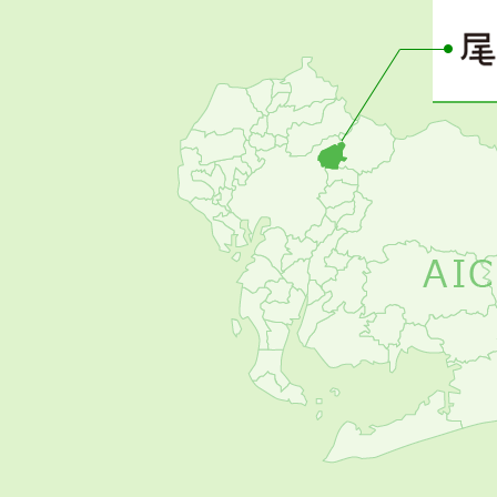
ー
の
お
す
す
め