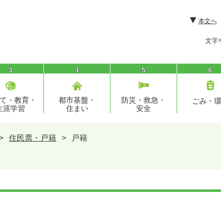
本文へ
文字
3
4
5
6
て・教育・
都市基盤・
防災・救急・
ごみ・
生涯学習
住まい
安全
>
住民票・戸籍
>
戸籍