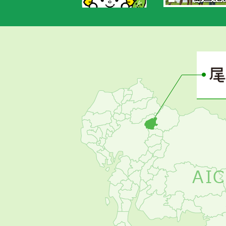
あ
さ
ぴ
ー
の
お
す
す
め