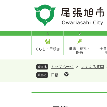
ペ
メ
ー
ニ
ジ
ュ
の
ー
先
を
頭
飛
1
2
で
ば
す
し
健康・福祉・
子育
。
て
くらし・手続き
医療
本
文
へ
トップページ
>
よくある質問
現在地
戸籍
足あと
本
文