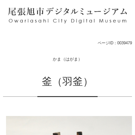
ペ
メ
ー
ニ
ジ
ュ
の
ー
先
を
頭
飛
で
ば
本
ページID：0039479
す
し
文
。
て
かま（はがま）
本
文
へ
釜（羽釜）