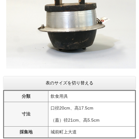
表のサイズを切り替える
分類
飲食用具
口径20cm、高17.5cm
寸法
（蓋）径21cm、高5.5cm
採集地
城前町上大道