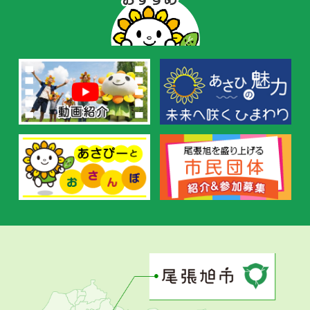
ー
の
お
す
す
め