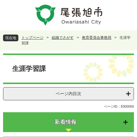
ペ
メ
ー
ニ
ジ
ュ
の
ー
先
を
頭
飛
トップページ
>
組織でさがす
>
教育委員会事務局
>
生涯学
現在地
で
ば
習課
す
し
。
て
本
本
文
生涯学習課
文
へ
ページ内目次
ページID：E000050
新着情報