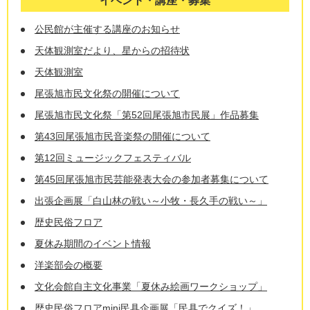
イベント・講座・募集
公民館が主催する講座のお知らせ
天体観測室だより、星からの招待状
天体観測室
尾張旭市民文化祭の開催について
尾張旭市民文化祭「第52回尾張旭市民展」作品募集
第43回尾張旭市民音楽祭の開催について
第12回ミュージックフェスティバル
第45回尾張旭市民芸能発表大会の参加者募集について
出張企画展「白山林の戦い～小牧・長久手の戦い～」
歴史民俗フロア
夏休み期間のイベント情報
洋楽部会の概要
文化会館自主文化事業「夏休み絵画ワークショップ」
歴史民俗フロアmini民具企画展「民具でクイズ！」