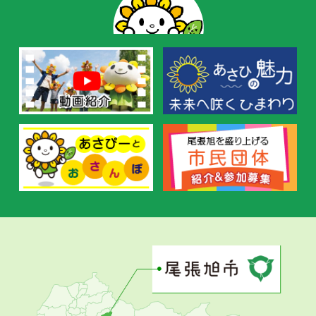
の
お
す
す
め