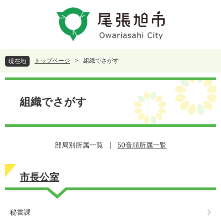
ペ
メ
ー
ニ
ジ
ュ
の
ー
先
を
頭
飛
トップページ
>
組織でさがす
現在地
で
ば
す
し
本
。
て
文
本
組織でさがす
文
へ
部局別所属一覧
50音順所属一覧
市長公室
秘書課