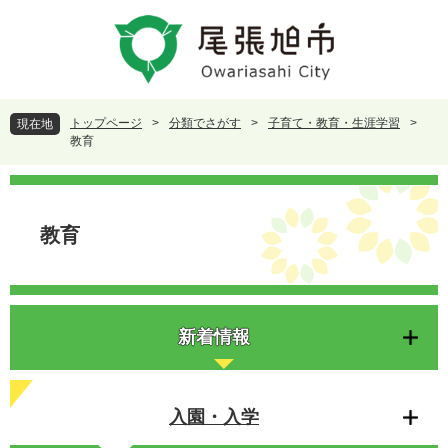
ペ
メ
ー
ニ
ジ
ュ
の
ー
先
を
頭
飛
トップページ
>
分類でさがす
>
子育て・教育・生涯学習
>
現在地
で
ば
教育
す
し
。
て
本
本
文
文
教育
へ
新着情報
入園・入学