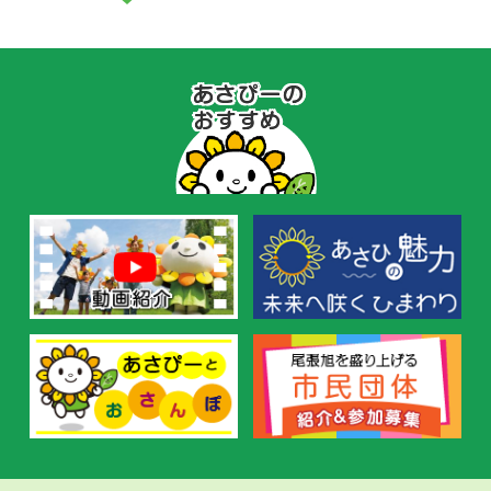
あ
さ
ぴ
ー
の
お
す
す
め