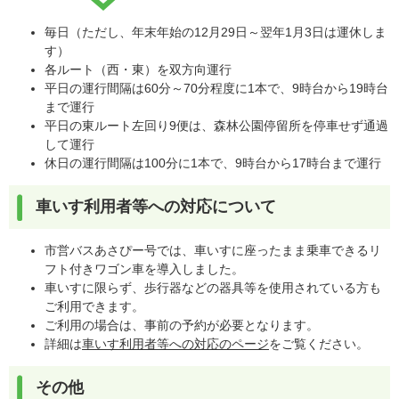
毎日（ただし、年末年始の12月29日～翌年1月3日は運休しま
す）
各ルート（西・東）を双方向運行
平日の運行間隔は60分～70分程度に1本で、9時台から19時台
まで運行
平日の東ルート左回り9便は、森林公園停留所を停車せず通過
して運行
休日の運行間隔は100分に1本で、9時台から17時台まで運行
車いす利用者等への対応について
市営バスあさぴー号では、車いすに座ったまま乗車できるリ
フト付きワゴン車を導入しました。
車いすに限らず、歩行器などの器具等を使用されている方も
ご利用できます。
ご利用の場合は、事前の予約が必要となります。
詳細は
車いす利用者等への対応のページ
をご覧ください。
その他