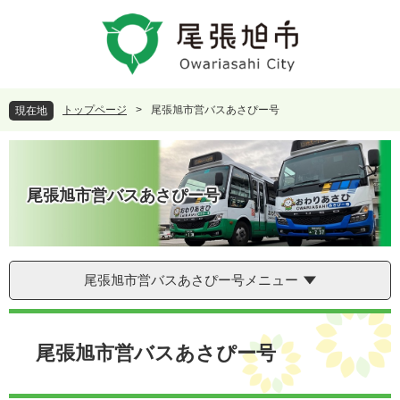
ペ
メ
ー
ニ
ジ
ュ
の
ー
先
を
頭
飛
トップページ
>
尾張旭市営バスあさぴー号
現在地
で
ば
す
し
。
て
本
尾張旭市営バスあさぴー号
文
へ
尾張旭市営バスあさぴー号メニュー
本
文
尾張旭市営バスあさぴー号