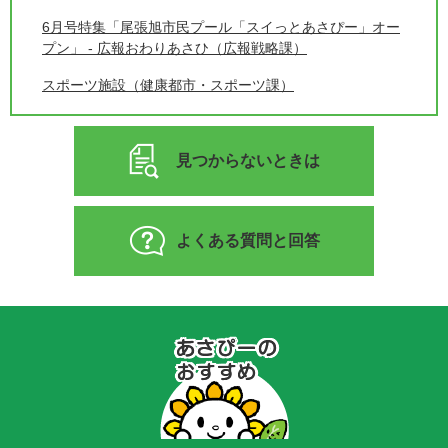
6月号特集「尾張旭市民プール「スイっとあさぴー」オー
プン」 - 広報おわりあさひ（広報戦略課）
スポーツ施設（健康都市・スポーツ課）
見つからないときは
よくある質問と回答
あ
さ
ぴ
ー
の
お
す
す