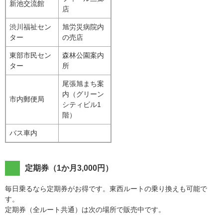
新池交流館
店
渋川福祉セン
旭労災病院内
ター
の売店
東部市民セン
森林公園案内
ター
所
尾張旭まち案
内（グリーン
市内郵便局
シティビル1
階）
バス車内
定期券（1か月3,000円）
毎日乗るなら定期券がお得です。東西ルートの乗り換えも可能で
す。
定期券（全ルート共通）は次の場所で販売中です。