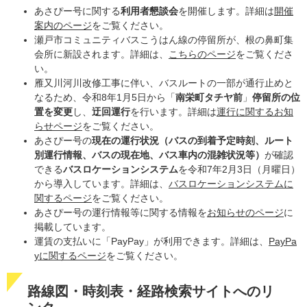
あさぴー号に関する
利用者懇談会
を開催します。詳細は
開催
案内のページ
をご覧ください。
瀬戸市コミュニティバスこうはん線の停留所が、根の鼻町集
会所に新設されます。詳細は、
こちらのページ
をご覧くださ
い。
雁又川河川改修工事に伴い、バスルートの一部が通行止めと
なるため、令和8年1月5日から「
南栄町タチヤ前
」
停留所の位
置を変更
し、
迂回運行
を行います。詳細は
運行に関するお知
らせページ
をご覧ください。
​あさぴー号の
現在の運行状況（バスの到着予定時刻、ルート
別運行情報、バスの現在地、バス車内の混雑状況等）
が確認
できる
バスロケーションシステム
を令和7年2月3日（月曜日）
から導入しています。詳細は、
バスロケーションシステムに
関するページ
をご覧ください。
あさぴー号の運行情報等に関する情報を
お知らせのページ
に
掲載しています。
運賃の支払いに「PayPay」が利用できます。詳細は、
PayPa
yに関するページ
をご覧ください。
路線図・時刻表・経路検索サイトへのリ