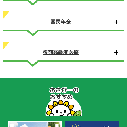
国民年金
後期高齢者医療
あ
さ
ぴ
ー
の
お
す
す
め