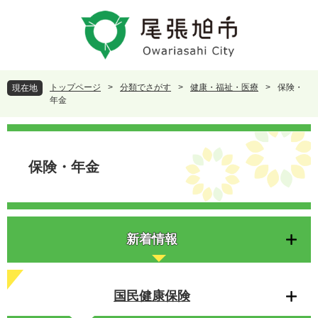
ペ
メ
ー
ニ
ジ
ュ
の
ー
先
を
頭
飛
トップページ
>
分類でさがす
>
健康・福祉・医療
>
保険・
現在地
で
ば
年金
す
し
。
て
本
本
文
文
保険・年金
へ
新着情報
国民健康保険