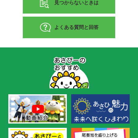
見つからないときは
よくある質問と回答
あ
さ
ぴ
ー
の
お
す
す
め