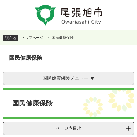
ペ
メ
ー
ニ
ジ
ュ
の
ー
先
を
頭
飛
トップページ
>
国民健康保険
現在地
で
ば
す
し
。
て
国民健康保険
本
文
へ
国民健康保険メニュー
本
文
国民健康保険
ページ内目次