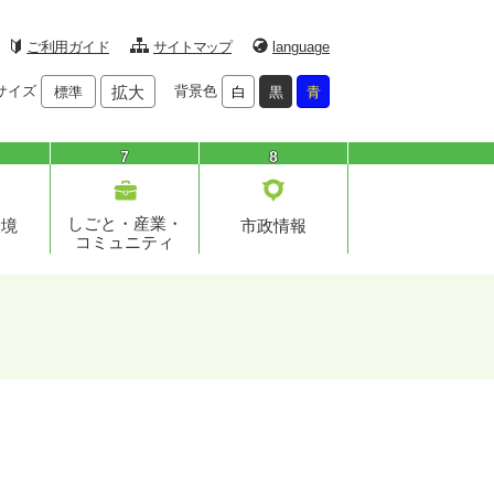
ご利用ガイド
サイトマップ
language
サイズ
拡大
背景色
標準
白
黒
青
7
8
しごと・産業・
環境
市政情報
コミュニティ