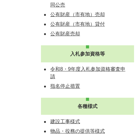
同公売
公有財産（市有地）売却
公有財産（市有地）貸付
公有財産売却
入札参加資格等
令和8・9年度入札参加資格審査申
請
指名停止措置
各種様式
建設工事様式
物品・役務の提供等様式