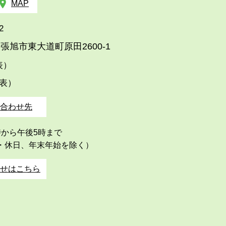
MAP
2
張旭市東大道町原田2600-1
代表）
代表）
合わせ先
時から午後5時まで
・休日、年末年始を除く）
せはこちら