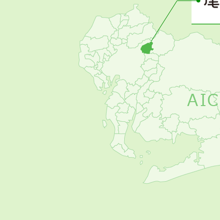
の
お
す
す
め