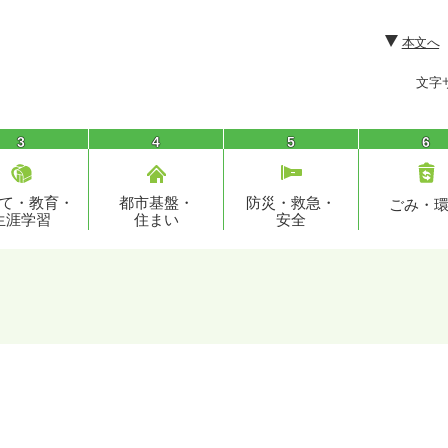
本文へ
文字
3
4
5
6
て・教育・
都市基盤・
防災・救急・
ごみ・
生涯学習
住まい
安全