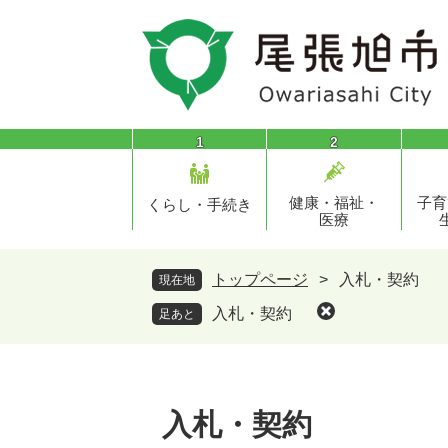
ペ
メ
ー
ニ
ジ
ュ
の
ー
先
を
頭
飛
1
2
で
ば
す
し
健康・福祉・
子育
。
て
くらし・手続き
医療
本
文
へ
トップページ
>
入札・契約
現在地
入札・契約
足あと
入札・契約