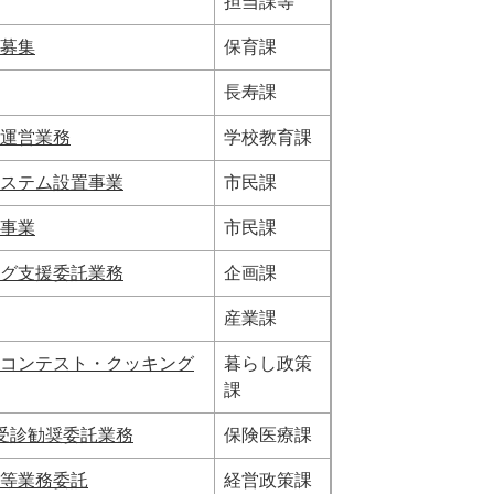
担当課等
募集
保育課
長寿課
運営業務
学校教育課
ステム設置事業
市民課
事業
市民課
グ支援委託業務
企画課
産業課
コンテスト・クッキング
暮らし政策
課
受診勧奨委託業務
保険医療課
等業務委託
経営政策課