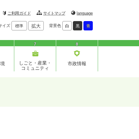
ご利用ガイド
サイトマップ
language
サイズ
拡大
背景色
標準
白
黒
青
7
8
しごと・産業・
環境
市政情報
コミュニティ