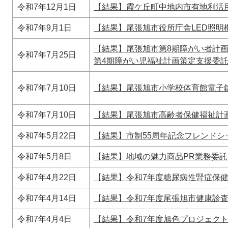
令和7年12月1日
【結果】霞ケ丘町中地内市有地利活
令和7年9月1日
【結果】尾張旭市役所庁舎LED照明
【結果】尾張旭市第8期障がい者計画
令和7年7月25日
第4期障がい児福祉計画策定支援委
令和7年7月10日
【結果】尾張旭市小学校体育館電子
令和7年7月10日
【結果】尾張旭市高齢者保健福祉計
令和7年5月22日
【結果】​
市制55周年記念フレンドシ
令和7年5月8日
【結果】​地域の魅力商品PR業務委託
令和7年4月22日
【結果】​令和7年度糖尿病性腎症保
令和7年4月14日
【結果】令和7年度尾張旭市健康診
令和7年4月4日
【結果】令和7年度旭色プロジェク