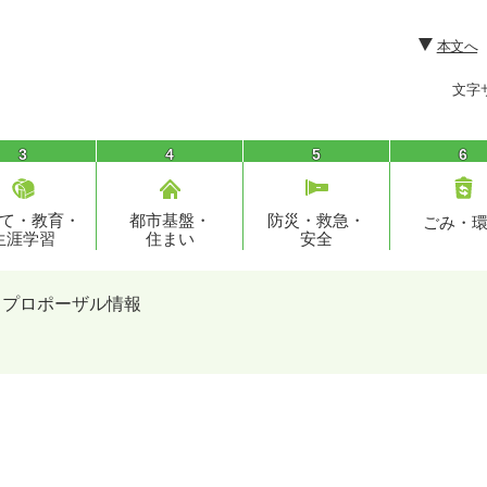
本文へ
文字
3
4
5
6
て・教育・
都市基盤・
防災・救急・
ごみ・
生涯学習
住まい
安全
プロポーザル情報