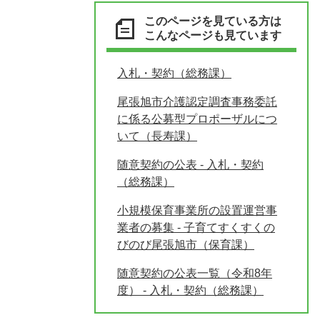
このページを見ている方は
こんなページも見ています
入札・契約（総務課）
尾張旭市介護認定調査事務委託
に係る公募型プロポーザルにつ
いて（長寿課）
随意契約の公表 - 入札・契約
（総務課）
小規模保育事業所の設置運営事
業者の募集 - 子育てすくすくの
びのび尾張旭市（保育課）
随意契約の公表一覧（令和8年
度） - 入札・契約（総務課）