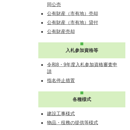
同公売
公有財産（市有地）売却
公有財産（市有地）貸付
公有財産売却
入札参加資格等
令和8・9年度入札参加資格審査申
請
指名停止措置
各種様式
建設工事様式
物品・役務の提供等様式