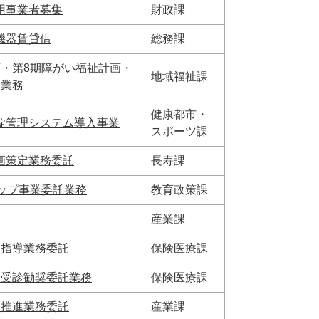
用事業者募集
財政課
機器賃貸借
総務課
・第8期障がい福祉計画・
地域福祉課
託業務
健康都市・
錠管理システム導入事業
スポーツ課
画策定業務委託
長寿課
ップ事業委託業務
教育政策課
産業課
健指導業務委託
保険医療課
査受診勧奨委託業務
保険医療課
ト推進業務委託
産業課