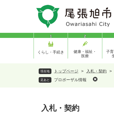
ペ
メ
ー
ニ
ジ
ュ
の
ー
先
を
頭
飛
1
2
で
ば
す
し
健康・福祉・
子育
。
て
くらし・手続き
医療
本
文
へ
トップページ
>
入札・契約
>
現在地
プロポーザル情報
足あと
入札・契約