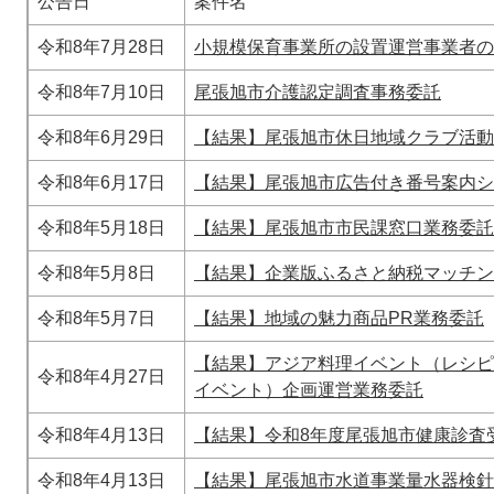
公告日
案件名
令和8年7月28日
小規模保育事業所の設置運営事業者の
令和8年7月10日
尾張旭市介護認定調査事務委託
令和8年6月29日
【結果】尾張旭市休日地域クラブ活動
令和8年6月17日
【結果】尾張旭市広告付き番号案内シ
令和8年5月18日
【結果】尾張旭市市民課窓口業務委託
令和8年5月8日
【結果】企業版ふるさと納税マッチン
令和8年5月7日
【結果】地域の魅力商品PR業務委託
【結果】アジア料理イベント（レシピ
令和8年4月27日
イベント）企画運営業務委託
令和8年4月13日
【結果】令和8年度尾張旭市健康診査
令和8年4月13日
【結果】尾張旭市水道事業量水器検針