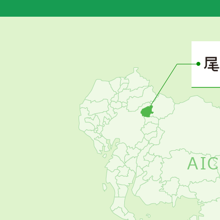
あ
さ
ぴ
ー
の
お
す
す
め