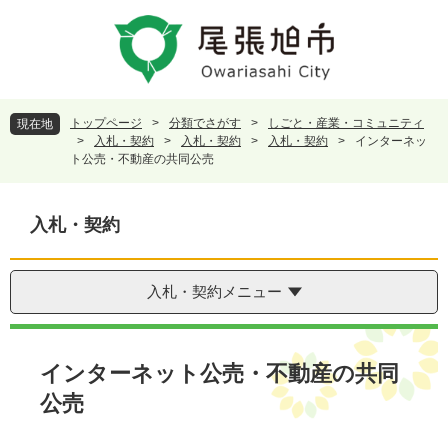
ペ
メ
ー
ニ
ジ
ュ
の
ー
先
を
頭
飛
トップページ
>
分類でさがす
>
しごと・産業・コミュニティ
現在地
で
ば
>
入札・契約
>
入札・契約
>
入札・契約
>
インターネッ
す
し
ト公売・不動産の共同公売
。
て
本
文
入札・契約
へ
入札・契約メニュー
本
文
インターネット公売・不動産の共同
公売