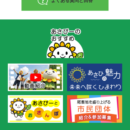
よくある質問と回答
あ
さ
ぴ
ー
の
お
す
す
め