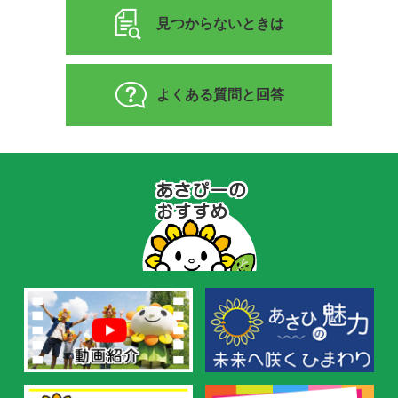
見つからないときは
よくある質問と回答
あ
さ
ぴ
ー
の
お
す
す
め