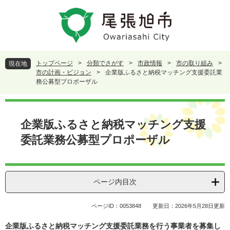
ペ
メ
ー
ニ
ジ
ュ
の
ー
先
を
頭
飛
トップページ
>
分類でさがす
>
市政情報
>
市の取り組み
>
現在地
で
ば
市の計画・ビジョン
>
企業版ふるさと納税マッチング支援委託業
す
し
務公募型プロポーザル
。
て
本
本
文
文
企業版ふるさと納税マッチング支援
へ
委託業務公募型プロポーザル
ページ内目次
ページID：0053848
更新日：2026年5月28日更新
企業版ふるさと納税
マッチング支援委託
業務を行う事業者を募集し