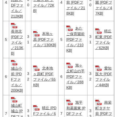
4
4
前 [PDFフ
園 [PDFフ
0
0
DFファ
ァイル／72K
ァイル／21
ァイル／4
イル／
B]
8KB]
7KB]
212KB]
あた
晴丘
長池北
本地ヶ
ご保育園前
3
3
[PDFフ
町東 [PDF
5
5
原 [PDFファ
[PDFファ
1
1
ァイル
ファイル
イル／130KB]
イル／210
／213K
／62KB]
KB]
B]
旭ヶ
北本地
愛知
城山小
丘町山の手
3
3
前 [PD
ヶ原町 [PDF
医大 [PDF
6
6
[PDFファ
2
2
Fファ
ファイル／55
ファイル
イル／288
イル／
KB]
／44KB]
KB]
200KB]
旭平
南栄
城山町
晴丘 [PD
和墓園東 [P
町タチヤ
3
3
城山 [P
7
7
Fファイル／6
DFファイ
前 [PDFフ
3
3
DFファ