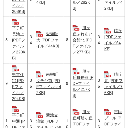
4KB]
ル／282K
ァイル／4
イル／
B]
2KB]
208KB]
旭ヶ
平子町
晴丘
愛知医
長池上
丘ふれあい
3
3
[PDFファ
8
8
[PDFフ
大 [PDFファ
会館北 [PD
4
4
イル／64
ァイル
イル／44KB]
Fファイル
KB]
／220K
／277KB]
B]
旭ヶ
南栄町
晴丘
県営住
丘町長洞 [P
3
3
宅 [PD
タチヤ前 [PD
北 [PDFフ
9
9
DFファイ
5
5
Fファ
Fファイル／4
ァイル／7
ル／217K
イル／
2KB]
6KB]
B]
204KB]
旭ヶ
市民
新池交
平子町
丘町旭ヶ丘
プール [P
1
3
1
3
中通 [P
流館 [PDFフ
[PDFファ
DFファイ
0
6
0
6
DFファ
ァイル／375K