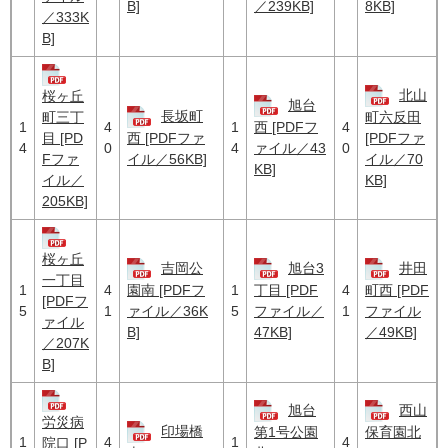
B]
／239KB]
8KB]
／333K
B]
北山
桜ヶ丘
旭台
長坂町
町三丁
町六反田
1
4
1
4
西 [PDFフ
目 [PD
西 [PDFファ
[PDFファ
4
0
4
0
ァイル／43
Fファ
イル／56KB]
イル／70
KB]
イル／
KB]
205KB]
桜ヶ丘
吉岡公
旭台3
井田
一丁目
1
4
1
4
園南 [PDFフ
丁目 [PDF
町西 [PDF
[PDFフ
5
1
5
1
ァイル／36K
ファイル／
ファイル
ァイル
B]
47KB]
／49KB]
／207K
B]
旭台
西山
労災病
印場橋
第1号公園
保育園北
1
4
1
4
院口 [P