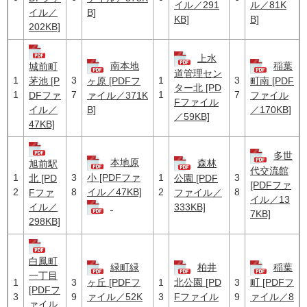
イル／291
ル／81K
イル／
B]
KB]
B]
202KB]
上水
南本地
稲葉
城前町
道管理セン
1
3
1
3
茅池 [P
ヶ原 [PDFフ
町南 [PDF
ター北 [PD
1
7
1
7
DFファ
ァイル／371K
ファイル
Fファイル
イル／
B]
／170KB]
／59KB]
47KB]
多世
本地原
森林
旭前駅
代交流館
1
3
1
3
小 [PDFファ
北 [PD
公園 [PDF
[PDFファ
2
8
2
8
イル／47KB]
Fファ
ファイル／
イル／13
イル／
333KB]
7KB]
298KB]
白鳳町
緑町緑
柏井
稲葉
一丁目
1
3
1
3
ヶ丘 [PDFフ
北公園 [PD
町 [PDFフ
[PDFフ
3
9
3
9
ァイル／52K
Fファイル
ァイル／8
ァイル