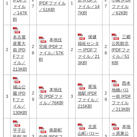
[PDFフ
所 [PDFフ
小南 [PDF
1
1
[PDFファイル
7
7
ァイル
ァイル／14
ファイル
／51KB]
／147K
7KB]
／62KB]
B]
保健
三郷
名古屋
本地住
産業大
福祉センタ
公民館北
2
2
宅南 [PDFフ
2
2
前 [PD
ー [PDFフ
[PDFファ
8
8
ァイル／57K
Fファ
ァイル／21
イル／51
B]
イル／
3KB]
KB]
213KB]
西本
尾張
城山公
本地住
地橋バロ
2
2
園 [PD
旭駅 [PDF
3
3
宅 [PDFファ
ー前 [PDF
9
9
Fファ
ファイル／
イル／76KB]
ファイル
イル／
215KB]
／213KB]
130KB]
北原
本地
南新町
平子公
山町バロー
ヶ原東公
3
3
民館 [P
中畑 [PDFフ