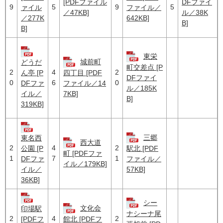
[PDFファイル
DFファイ
9
5
9
5
ァイル
ファイル／
／47KB]
ル／38K
／277K
642KB]
B]
B]
東栄
城前町
どうだ
町交差点 [P
2
4
2
ん亭 [P
四丁目 [PDF
DFファイ
0
6
0
DFファ
ファイル／14
ル／185K
イル／
7KB]
B]
319KB]
三郷
東名西
西大道
2
4
2
公園 [P
駅北 [PDF
町 [PDFファ
1
7
1
DFファ
ファイル／
イル／179KB]
イル／
57KB]
36KB]
シー
文化会
印場駅
ナシーナ尾
2
4
2
[PDFフ
館北 [PDFフ