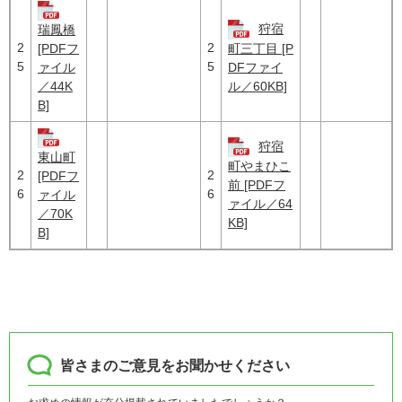
狩宿
瑞鳳橋
2
2
[PDFフ
町三丁目 [P
5
5
ァイル
DFファイ
／44K
ル／60KB]
B]
狩宿
東山町
町やまひこ
2
2
[PDFフ
前 [PDFフ
6
6
ァイル
ァイル／64
／70K
KB]
B]
皆さまのご意見をお聞かせください