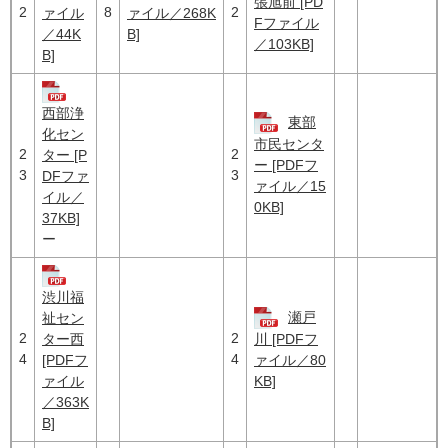
張旭前 [PD
2
8
2
ァイル
ァイル／268K
Fファイル
／44K
B]
／103KB]
B]
西部浄
東部
化セン
市民センタ
2
2
ター [P
ー [PDFフ
3
3
DFファ
ァイル／15
イル／
0KB]
37KB]
ー
渋川福
瀬戸
祉セン
2
2
ター西
川 [PDFフ
4
4
[PDFフ
ァイル／80
ァイル
KB]
／363K
B]