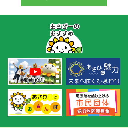
あ
さ
ぴ
ー
の
お
す
す
め