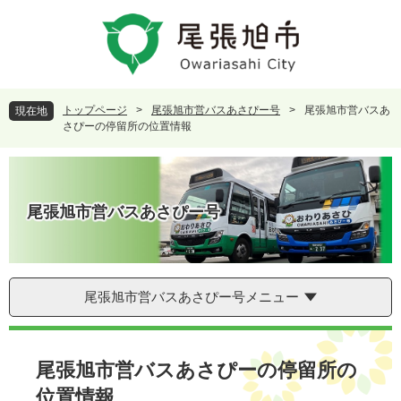
ペ
メ
ー
ニ
ジ
ュ
の
ー
先
を
頭
飛
トップページ
>
尾張旭市営バスあさぴー号
>
尾張旭市営バスあ
現在地
で
ば
さぴーの停留所の位置情報
す
し
。
て
本
文
尾張旭市営バスあさぴー号
へ
尾張旭市営バスあさぴー号メニュー
本
文
尾張旭市営バスあさぴーの停留所の
位置情報