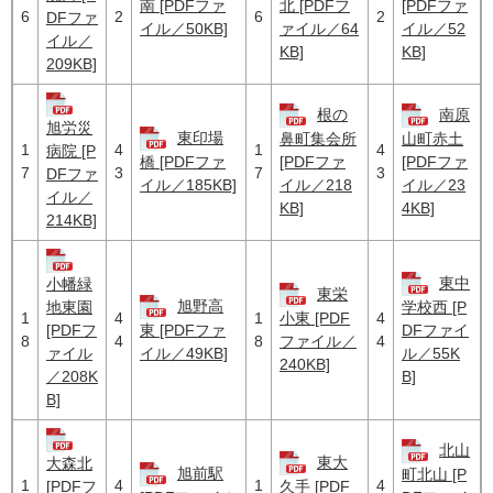
南 [PDFファ
北 [PDFフ
[PDFファ
6
2
6
2
DFファ
イル／50KB]
ァイル／64
イル／52
イル／
KB]
KB]
209KB]
根の
南原
旭労災
東印場
鼻町集会所
山町赤土
1
4
1
4
病院 [P
橋 [PDFファ
[PDFファ
[PDFファ
7
3
7
3
DFファ
イル／185KB]
イル／218
イル／23
イル／
KB]
4KB]
214KB]
東中
小幡緑
東栄
旭野高
地東園
学校西 [P
1
4
1
4
小東 [PDF
[PDFフ
東 [PDFファ
DFファイ
8
4
8
4
ファイル／
ァイル
イル／49KB]
ル／55K
240KB]
／208K
B]
B]
北山
東大
大森北
旭前駅
町北山 [P
1
4
1
4
[PDFフ
久手 [PDF