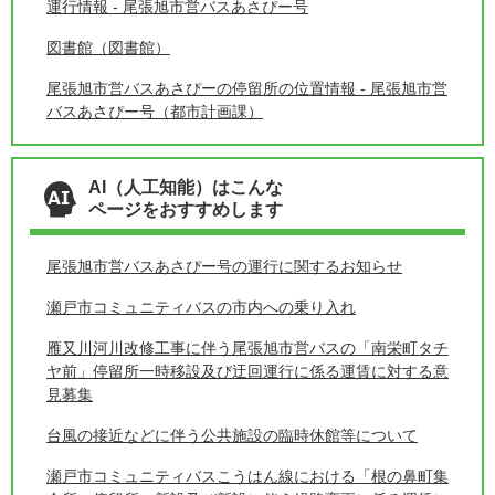
運行情報 - 尾張旭市営バスあさぴー号
図書館（図書館）
尾張旭市営バスあさぴーの停留所の位置情報 - 尾張旭市営
バスあさぴー号（都市計画課）
AI（人工知能）はこんな
ページをおすすめします
尾張旭市営バスあさぴー号の運行に関するお知らせ
瀬戸市コミュニティバスの市内への乗り入れ
雁又川河川改修工事に伴う尾張旭市営バスの「南栄町タチ
ヤ前」停留所一時移設及び迂回運行に係る運賃に対する意
見募集
台風の接近などに伴う公共施設の臨時休館等について
瀬戸市コミュニティバスこうはん線における「根の鼻町集