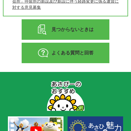
会所」停留所の新設及び新設に伴う経路変更に係る運賃に
対する意見募集
見つからないときは
よくある質問と回答
あ
さ
ぴ
ー
の
お
す
す
め