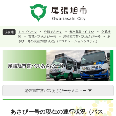
ペ
メ
ー
ニ
ジ
ュ
の
ー
先
を
頭
飛
トップページ
>
分類でさがす
>
都市基盤・住まい
>
交通機
現在地
で
ば
関
>
市営バスあさぴー号
>
尾張旭市営バスあさぴー号
>
あ
す
し
さぴー号の現在の運行状況（バスロケーションシステム）
。
て
本
文
へ
尾張旭市営バスあさぴー号
尾張旭市営バスあさぴー号メニュー
本
文
あさぴー号の現在の運行状況（バス