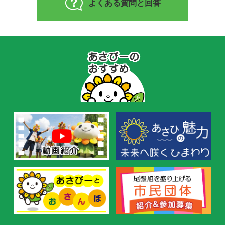
よくある質問と回答
あ
さ
ぴ
ー
の
お
す
す
め