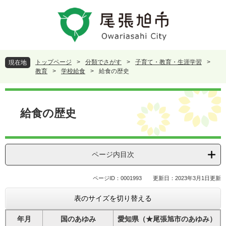
ペ
メ
ー
ニ
ジ
ュ
の
ー
先
を
頭
飛
トップページ
>
分類でさがす
>
子育て・教育・生涯学習
>
現在地
で
ば
教育
>
学校給食
>
給食の歴史
す
し
。
て
本
本
文
給食の歴史
文
へ
ページ内目次
ページID：0001993
更新日：2023年3月1日更新
表のサイズを切り替える
年月
国のあゆみ
愛知県（★尾張旭市のあゆみ）