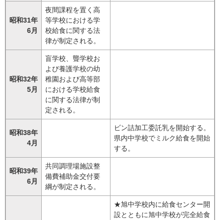
夜間課程を置く高
昭和31年
等学校における学
6月
校給食に関する法
律が制定される。
盲学校、聾学校お
よび養護学校の幼
昭和32年
稚園および高等部
5月
における学校給食
に関する法律が制
定される。
ビン詰加工委託乳を開始する。
昭和38年
県内中学校でミルク給食を開始
4月
する。
共同調理場施設整
昭和39年
備費補助金交付要
6月
綱が制定される。
★旭中学校内に給食センター開
設とともに旭中学校が完全給食