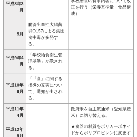
学校給食の食事内容について改
平成8年3
正を行う（栄養基準量・食品構
月
成）
腸管出血性大腸菌
群O157による集団
5月
食中毒が多発す
る。
「学校給食衛生管
平成9年4
理基準」が示され
月
る。
「『食』に関する
平成10年
指導の充実につい
6月
て」通知が出され
る。
平成11年
政府米を自主流通米（愛知県産
4月
米）に切り替える。
★食器の材質をポリカーボネイ
平成12年
ドからポリプロピレンに変更す
9月