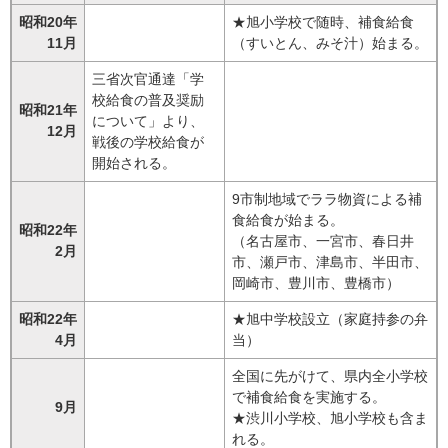
昭和20年
★旭小学校で随時、補食給食
11月
（すいとん、みそ汁）始まる。
三省次官通達「学
校給食の普及奨励
昭和21年
について」より、
12月
戦後の学校給食が
開始される。
9市制地域でララ物資による補
食給食が始まる。
昭和22年
（名古屋市、一宮市、春日井
2月
市、瀬戸市、津島市、半田市、
岡崎市、豊川市、豊橋市）
昭和22年
★旭中学校設立（家庭持参の弁
4月
当）
全国に先がけて、県内全小学校
で補食給食を実施する。
9月
★渋川小学校、旭小学校も含ま
れる。