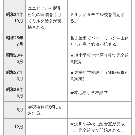
ユニセフから脱脂
昭和24年
粉乳の寄贈をうけ
ミルク給食モデル校を選定す
10月
てミルク給食が実
る。
施される。
昭和25年
名古屋市でパン・ミルクを主体
7月
とした完全給食が始まる。
昭和26年
★旭小学校本地原分校で完全給
5月
食開始
昭和27年
★東栄小学校設立（随時補食給
4月
食実施）
昭和29年
★本地原小学校設立
4月
学校給食法が制定
6月
される。
★渋川小学校に給食室が完成
12月
し、完全給食が開始される。