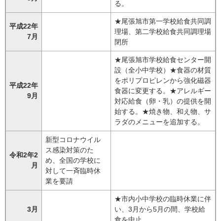
る。
★尾張旭市第一学校給食共同調
平成22年
理場、第二学校給食共同調理場
7月
閉所
★尾張旭市学校給食センター開
設（全小中学校）★食器の材質
をポリプロピレンから強化磁器
平成22年
食器に変更する。★アレルギー
9月
対応給食（卵・乳）の提供を開
始する。★焼き物、和え物、サ
ラダのメニューを追加する。
新型コロナウイル
ス感染対策のた
令和2年2
め、全国の学校に
月
対して一斉臨時休
業を要請
★市内小中学校の臨時休業に伴
3月
い、3月から5月の間、学校給
食を中止