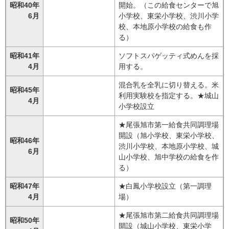
昭和40年
開始。（この給食センターで旭
6月
小学校、東栄小学校、渋川小学
校、本地原小学校の給食も作
る）
昭和41年
ソフトスパゲッティ式めんを採
4月
用する。
混合乳を全乳に切り替える。米
昭和45年
利用実験校を指定する。★城山
4月
小学校設立
★尾張旭市第一給食共同調理場
開設（旭小学校、東栄小学校、
昭和46年
渋川小学校、本地原小学校、城
6月
山小学校、旭中学校の給食を作
る）
昭和47年
★白鳳小学校設立（第一調理
4月
場）
★尾張旭市第二給食共同調理場
昭和50年
開設（城山小学校、東栄小学