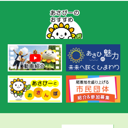
あ
さ
ぴ
ー
の
お
す
す
め