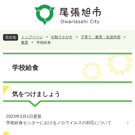
ペ
メ
ー
ニ
ジ
ュ
の
ー
先
を
頭
飛
トップページ
>
分類でさがす
>
子育て・教育・生涯学習
>
現在地
で
ば
教育
>
学校給食
す
し
。
て
本
本
文
学校給食
文
へ
気をつけましょう
2023年3月1日更新
学校給食センターにおけるノロウイルスの対応について