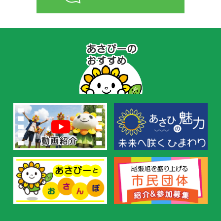
あ
さ
ぴ
ー
の
お
す
す
め