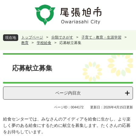
ペ
メ
ー
ニ
ジ
ュ
の
ー
先
を
頭
飛
トップページ
>
分類でさがす
>
子育て・教育・生涯学習
>
現在地
で
ば
教育
>
学校給食
>
応募献立募集
す
し
。
て
本
本
文
応募献立募集
文
へ
ページ内目次
ページID：0044172
更新日：2026年4月15日更新
給食センターでは、みなさんのアイディアを給食に生かし、より楽
しく夢のある給食にするために献立を募集します。たくさんの応募
をお待ちしています。