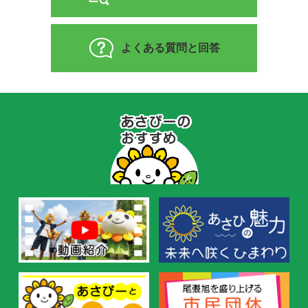
よくある質問と回答
あ
さ
ぴ
ー
の
お
す
す
め