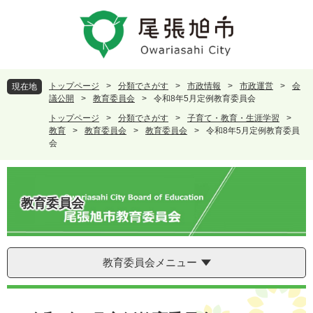
ペ
メ
ー
ニ
ジ
ュ
の
ー
先
を
頭
飛
トップページ
>
分類でさがす
>
市政情報
>
市政運営
>
会
現在地
で
ば
議公開
>
教育委員会
>
令和8年5月定例教育委員会
す
し
トップページ
>
分類でさがす
>
子育て・教育・生涯学習
>
。
て
教育
>
教育委員会
>
教育委員会
>
令和8年5月定例教育委員
本
会
文
へ
教育委員会
教育委員会メニュー
本
文