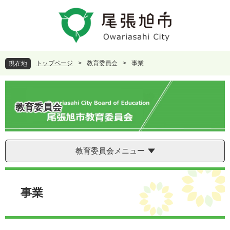
ペ
メ
ー
ニ
ジ
ュ
の
ー
先
を
頭
飛
トップページ
>
教育委員会
>
事業
現在地
で
ば
す
し
。
て
本
教育委員会
文
へ
教育委員会メニュー
本
文
事業