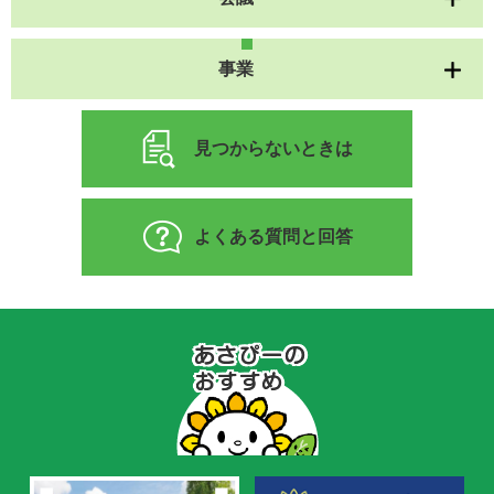
事業
見つからないときは
よくある質問と回答
あ
さ
ぴ
ー
の
お
す
す
め