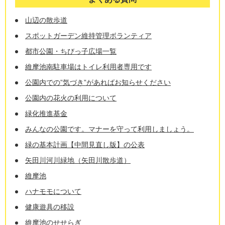
山辺の散歩道
スポットガーデン維持管理ボランティア
都市公園・ちびっ子広場一覧
維摩池南駐車場はトイレ利用者専用です
公園内での”気づき”があればお知らせください
公園内の花火の利用について
緑化推進基金
みんなの公園です。マナーを守って利用しましょう。
緑の基本計画【中間見直し版】の公表
矢田川河川緑地（矢田川散歩道）
維摩池
ハナモモについて
健康遊具の移設
維摩池のせせらぎ