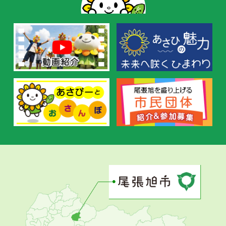
お
す
す
め