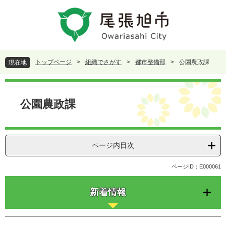
ペ
メ
ー
ニ
ジ
ュ
の
ー
先
を
頭
飛
トップページ
>
組織でさがす
>
都市整備部
>
公園農政課
現在地
で
ば
す
し
本
。
て
文
本
公園農政課
文
へ
ページ内目次
ページID：E000061
新着情報