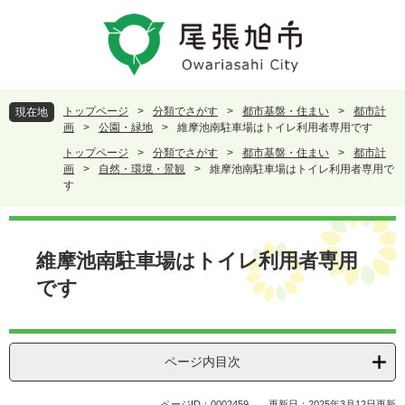
ペ
メ
ー
ニ
ジ
ュ
の
ー
先
を
頭
飛
トップページ
>
分類でさがす
>
都市基盤・住まい
>
都市計
現在地
で
ば
画
>
公園・緑地
>
維摩池南駐車場はトイレ利用者専用です
す
し
トップページ
>
分類でさがす
>
都市基盤・住まい
>
都市計
。
て
画
>
自然・環境・景観
>
維摩池南駐車場はトイレ利用者専用で
本
す
文
へ
本
文
維摩池南駐車場はトイレ利用者専用
です
ページ内目次
ページID：0002459
更新日：2025年3月12日更新