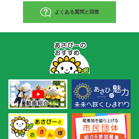
よくある質問と回答
あ
さ
ぴ
ー
の
お
す
す
め