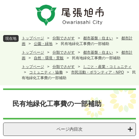
ペ
メ
ー
ニ
ジ
ュ
の
ー
先
を
頭
飛
トップページ
>
分類でさがす
>
都市基盤・住まい
>
都市計
現在地
で
ば
画
>
公園・緑地
>
民有地緑化工事費の一部補助
す
し
トップページ
>
分類でさがす
>
都市基盤・住まい
>
都市計
。
て
画
>
自然・環境・景観
>
民有地緑化工事費の一部補助
本
トップページ
>
分類でさがす
>
しごと・産業・コミュニティ
文
>
コミュニティ・協働
>
市民活動・ボランティア・NPO
>
民
へ
有地緑化工事費の一部補助
本
文
民有地緑化工事費の一部補助
ページ内目次