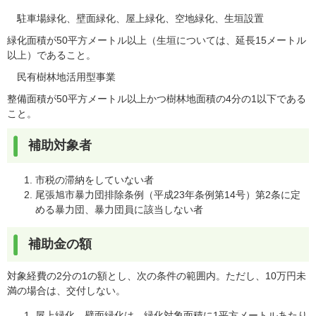
駐車場緑化、壁面緑化、屋上緑化、空地緑化、生垣設置
緑化面積が50平方メートル以上（生垣については、延長15メートル
以上）であること。
民有樹林地活用型事業
整備面積が50平方メートル以上かつ樹林地面積の4分の1以下である
こと。
補助対象者
市税の滞納をしていない者
尾張旭市暴力団排除条例（平成23年条例第14号）第2条に定
める暴力団、暴力団員に該当しない者
補助金の額
対象経費の2分の1の額とし、次の条件の範囲内。ただし、10万円未
満の場合は、交付しない。
屋上緑化、壁面緑化は、緑化対象面積に1平方メートルあたり