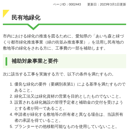
ページID：0002443
更新日：2023年3月1日更新
民有地緑化
市内における緑化の推進を図るために、愛知県の「あいち森と緑づ
くり都市緑化推進事業（緑の街並み推進事業）」を活用し民有地の
敷地等の緑化をされる方に、工事費の一部を補助します。
補助対象事業と要件
次に該当する工事を実施する方で、以下の条件を満たすもの。
優良な緑化の要件（要綱別表第1）による基準を満たすもので
あること。
緑化工法又は緑化資材の営業を目的としたものでないこと。
設置される緑化施設の管理予定者と補助金の交付を受けよう
とする者が同一であること。
申請者が緑化する敷地等の所有者と異なる場合は、当該所有
者の承諾を得ていること。
プランターその他移動可能なものを使用していないこと。