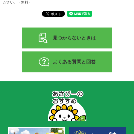
ださい。（無料）
見つからないときは
よくある質問と回答
あ
さ
ぴ
ー
の
お
す
す
め