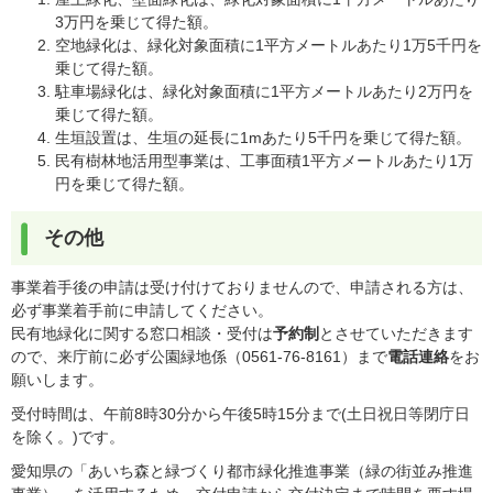
3万円を乗じて得た額。
空地緑化は、緑化対象面積に1平方メートルあたり1万5千円を
乗じて得た額。
駐車場緑化は、緑化対象面積に1平方メートルあたり2万円を
乗じて得た額。
生垣設置は、生垣の延長に1mあたり5千円を乗じて得た額。
民有樹林地活用型事業は、工事面積1平方メートルあたり1万
円を乗じて得た額。
その他
事業着手後の申請は受け付けておりませんので、申請される方は、
必ず事業着手前に申請してください。
民有地緑化に関する窓口相談・受付は
予約制
とさせていただきます
ので、来庁前に必ず公園緑地係（0561-76-8161）まで
電話連絡
をお
願いします。
受付時間は、午前8時30分から午後5時15分まで(土日祝日等閉庁日
を除く。)です。
愛知県の「あいち森と緑づくり都市緑化推進事業（緑の街並み推進