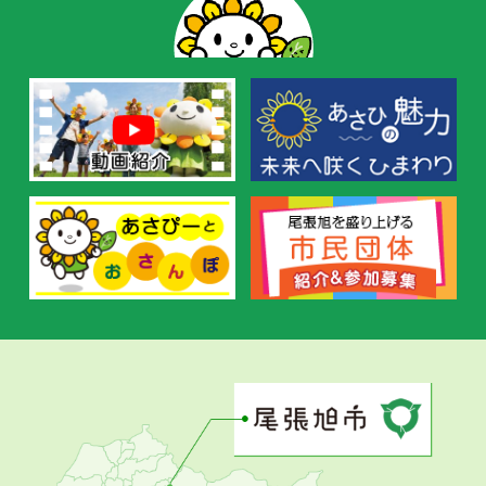
ー
の
お
す
す
め