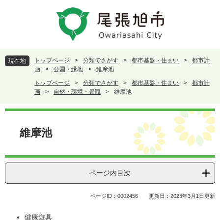
ペ
メ
ー
ニ
ジ
ュ
の
ー
先
を
頭
飛
トップページ
>
分類でさがす
>
都市基盤・住まい
>
都市計
現在地
で
ば
画
>
公園・緑地
>
維摩池
す
し
トップページ
>
分類でさがす
>
都市基盤・住まい
>
都市計
。
て
画
>
自然・環境・景観
>
維摩池
本
文
本
へ
文
維摩池
ページ内目次
ページID：0002456
更新日：2023年3月1日更新
健康遊具