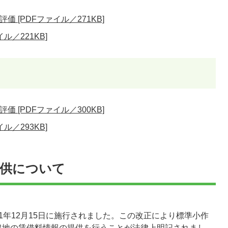
 [PDFファイル／271KB]
ル／221KB]
 [PDFファイル／300KB]
ル／293KB]
提供について
1年12月15日に施行されました。この改正により標準小作
農地の賃借料情報の提供を行うことが法律上明記されまし