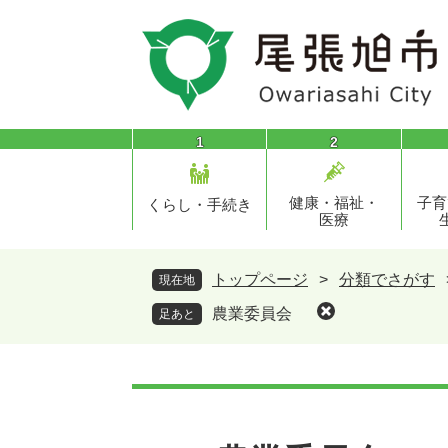
ペ
メ
ー
ニ
ジ
ュ
の
ー
先
を
頭
飛
1
2
で
ば
す
し
健康・福祉・
子育
。
て
くらし・手続き
医療
本
文
へ
トップページ
>
分類でさがす
現在地
農業委員会
足あと
本
文