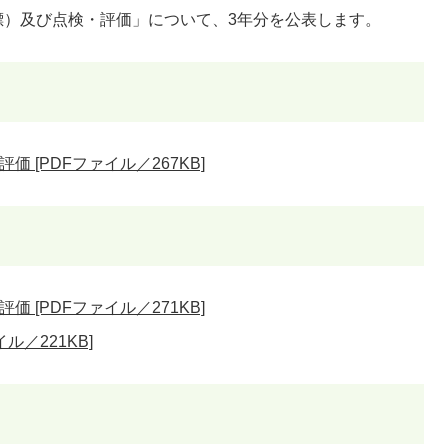
標）及び点検・評価」について、3年分を公表します。
 [PDFファイル／267KB]
 [PDFファイル／271KB]
ル／221KB]