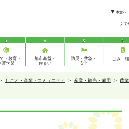
本文へ
文字
3
4
5
6
て・教育・
都市基盤・
防災・救急・
ごみ・
生涯学習
住まい
安全
>
しごと・産業・コミュニティ
>
産業・観光・雇用
>
農業