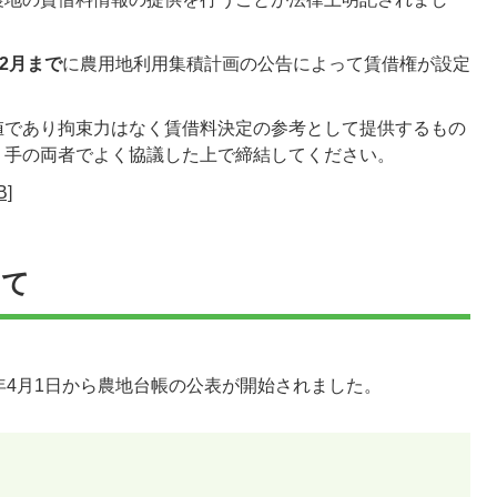
12月まで
に農用地利用集積計画の公告によって賃借権が設定
値であり拘束力はなく賃借料決定の参考として提供するもの
り手の両者でよく協議した上で締結してください。
]
いて
年4月1日から農地台帳の公表が開始されました。