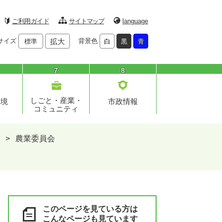
ご利用ガイド
サイトマップ
language
サイズ
拡大
背景色
標準
白
黒
青
7
8
しごと・産業・
環境
市政情報
コミュニティ
>
農業委員会
このページを見ている方は
こんなページも見ています