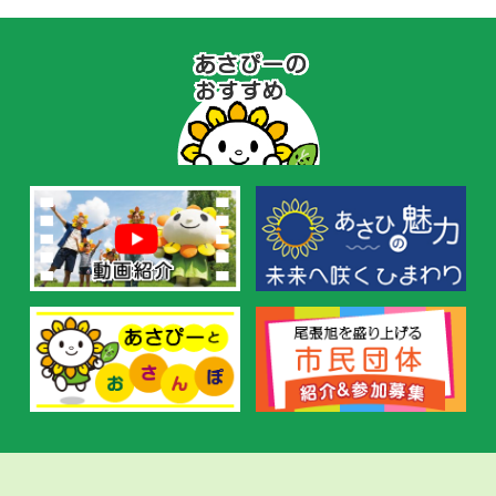
あ
さ
ぴ
ー
の
お
す
す
め