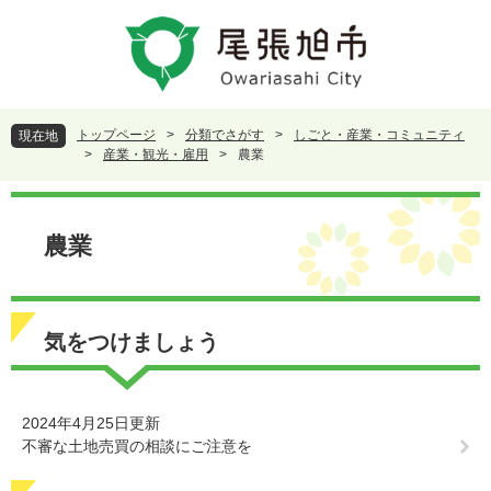
ペ
メ
ー
ニ
ジ
ュ
の
ー
先
を
頭
飛
トップページ
>
分類でさがす
>
しごと・産業・コミュニティ
現在地
で
ば
>
産業・観光・雇用
>
農業
す
し
。
て
本
本
文
農業
文
へ
気をつけましょう
2024年4月25日更新
不審な土地売買の相談にご注意を