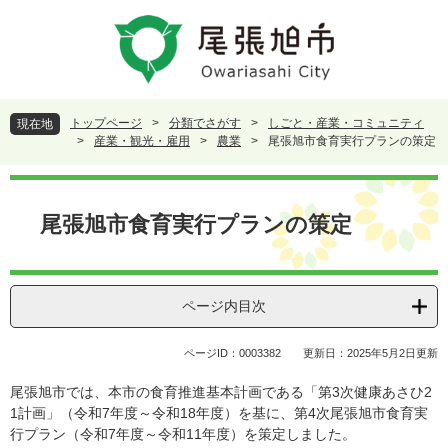
ペ
メ
ー
ニ
ジ
ュ
の
ー
先
を
頭
飛
トップページ
>
分類でさがす
>
しごと・産業・コミュニティ
現在地
で
ば
>
産業・観光・雇用
>
農業
>
尾張旭市食育実行プランの策定
す
し
。
て
本
本
文
尾張旭市食育実行プランの策定
文
へ
ページ内目次
ページID：0003382
更新日：2025年5月2日更新
尾張旭市では、本市の食育推進基本計画である「第3次健康あさひ2
1計画」（令和7年度～令和18年度）を基に、第4次尾張旭市食育実
行プラン（令和7年度～令和11年度）を策定しました。