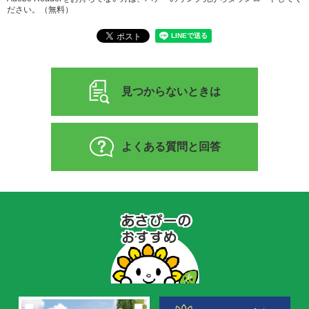
ださい。（無料）
見つからないときは
よくある質問と回答
あ
さ
ぴ
ー
の
お
す
す
め