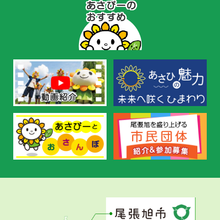
あ
さ
ぴ
ー
の
お
す
す
め