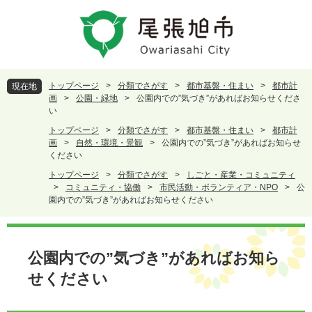
ペ
メ
ー
ニ
ジ
ュ
の
ー
先
を
頭
飛
トップページ
>
分類でさがす
>
都市基盤・住まい
>
都市計
現在地
で
ば
画
>
公園・緑地
>
公園内での”気づき”があればお知らせくださ
す
し
い
。
て
トップページ
>
分類でさがす
>
都市基盤・住まい
>
都市計
本
画
>
自然・環境・景観
>
公園内での”気づき”があればお知らせ
文
ください
へ
トップページ
>
分類でさがす
>
しごと・産業・コミュニティ
>
コミュニティ・協働
>
市民活動・ボランティア・NPO
>
公
園内での”気づき”があればお知らせください
本
文
公園内での”気づき”があればお知ら
せください