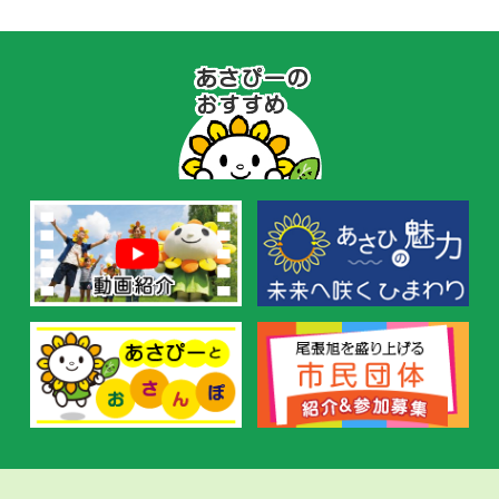
あ
さ
ぴ
ー
の
お
す
す
め