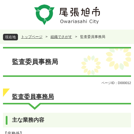
ペ
メ
ー
ニ
ジ
ュ
の
ー
先
を
頭
飛
トップページ
>
組織でさがす
>
監査委員事務局
現在地
で
ば
す
し
本
。
て
文
本
監査委員事務局
文
へ
ページID：D000012
監査委員事務局
主な業務内容
【庶務係】