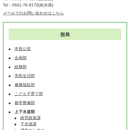
Tel：0561-76-8170
給水係
メールでのお問い合わせはこちら
部局
市長公室
企画部
総務部
市民生活部
健康福祉部
こども子育て部
都市整備部
上下水道部
経営政策課
下水道課
浄化センター