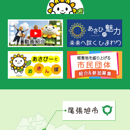
の
お
す
す
め