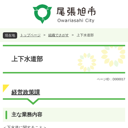
ペ
メ
ー
ニ
ジ
ュ
の
ー
先
を
頭
飛
トップページ
>
組織でさがす
>
上下水道部
現在地
で
ば
す
し
本
。
て
文
本
上下水道部
文
へ
ページID：D000017
経営政策課
主な業務内容
＜下水道に関すること＞