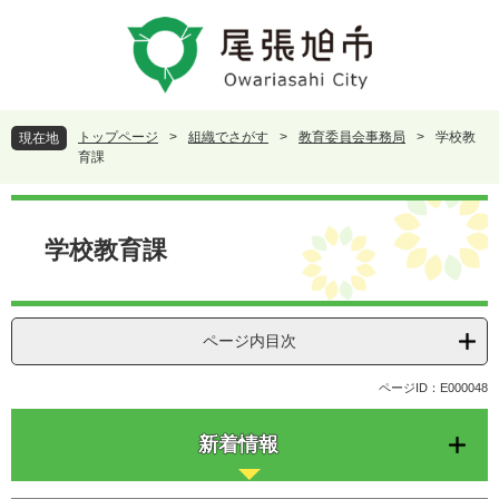
ペ
メ
ー
ニ
ジ
ュ
の
ー
先
を
頭
飛
トップページ
>
組織でさがす
>
教育委員会事務局
>
学校教
現在地
で
ば
育課
す
し
。
て
本
本
文
学校教育課
文
へ
ページ内目次
ページID：E000048
新着情報